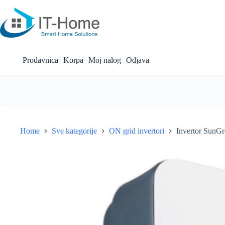
Skip
to
content
Prodavnica
Korpa
Moj nalog
Odjava
Home
Sve kategorije
ON grid invertori
Invertor Sun