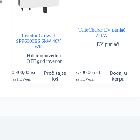
TeltoCharge EV punjač
Invertor Growatt
22kW
SPF6000ES 6kW 48V
EV punjači
Wifi
Hibridni invertori
,
OFF grid invertori
110.400,00
rsd
128.700,00
rsd
u
Pročitajte
Dodaj u
još
korpu
sa PDV-om
sa PDV-om