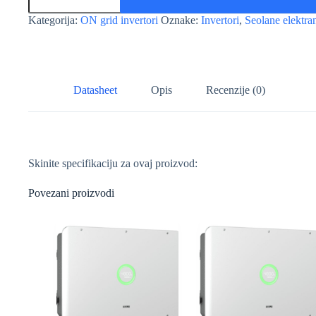
15kW
RT
Kategorija:
ON grid invertori
Oznake:
Invertori
,
Seolane elektra
3P
količina
Datasheet
Opis
Recenzije (0)
Skinite specifikaciju za ovaj proizvod:
Povezani proizvodi