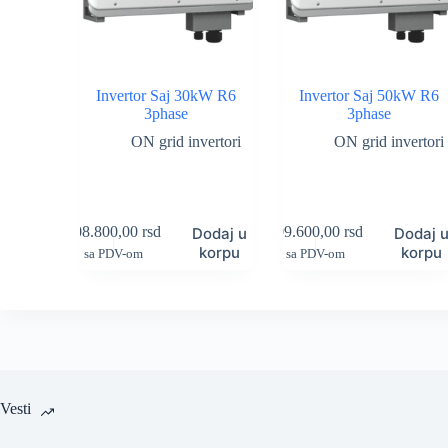
Invertor Saj 30kW R6
Invertor Saj 50kW R6
3phase
3phase
ON grid invertori
ON grid invertori
208.800,00
rsd
309.600,00
rsd
Dodaj u
Dodaj 
korpu
korpu
sa PDV-om
sa PDV-om
Vesti