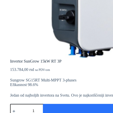
Invertor SunGrow 15kW RT 3P
153.784,00
rsd
sa PDV-om
Sungrow SG15RT Multi-MPPT 3-phases
Efikasnost 98.6%
Jedan od najboljih invertora na Svetu. Ovo je najkorišćeniji inver
Invertor
SunGrow